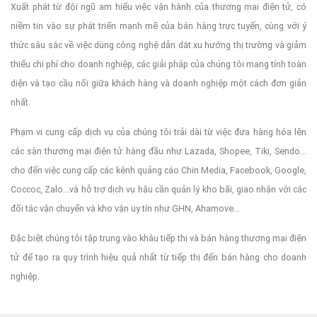
Xuất phát từ đội ngũ am hiểu việc vận hành của thương mại điện tử, có
niềm tin vào sự phát triển mạnh mẽ của bán hàng trực tuyến, cùng với ý
thức sâu sắc về việc dùng công nghệ dẫn dắt xu hướng thị trường và giảm
thiểu chi phí cho doanh nghiệp, các giải pháp của chúng tôi mang tính toàn
diện và tạo cầu nối giữa khách hàng và doanh nghiệp một cách đơn giản
nhất.
Phạm vi cung cấp dịch vụ của chúng tôi trải dài từ việc đưa hàng hóa lên
các sàn thương mại điện tử hàng đầu như Lazada, Shopee, Tiki, Sendo...
cho đến việc cung cấp các kênh quảng cáo Chin Media, Facebook, Google,
Coccoc, Zalo...và hỗ trợ dịch vụ hậu cần quản lý kho bãi, giao nhận với các
đối tác vận chuyển và kho vận uy tín như GHN, Ahamove...
Đặc biệt chúng tôi tập trung vào khâu tiếp thị và bán hàng thương mại điện
tử để tạo ra quy trình hiệu quả nhất từ tiếp thị đến bán hàng cho doanh
nghiệp.