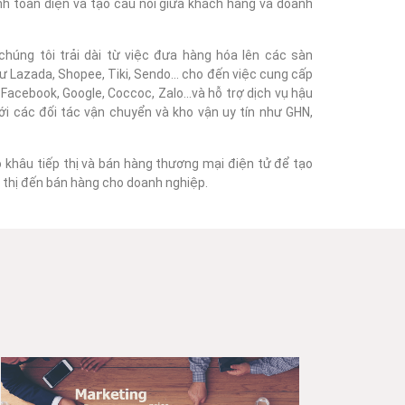
nh toàn diện và tạo cầu nối giữa khách hàng và doanh
húng tôi trải dài từ việc đưa hàng hóa lên các sàn
 Lazada, Shopee, Tiki, Sendo... cho đến việc cung cấp
acebook, Google, Coccoc, Zalo...và hỗ trợ dịch vụ hậu
với các đối tác vận chuyển và kho vận uy tín như GHN,
o khâu tiếp thị và bán hàng thương mại điện tử để tạo
ếp thị đến bán hàng cho doanh nghiệp.