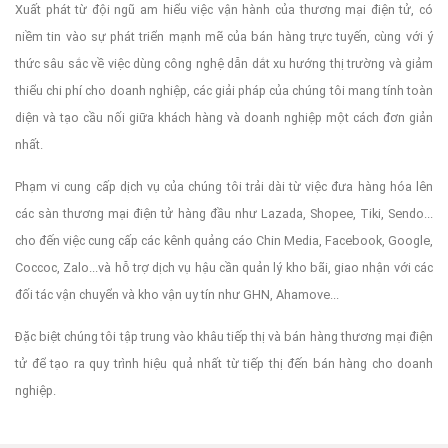
Xuất phát từ đội ngũ am hiểu việc vận hành của thương mại điện tử, có
niềm tin vào sự phát triển mạnh mẽ của bán hàng trực tuyến, cùng với ý
thức sâu sắc về việc dùng công nghệ dẫn dắt xu hướng thị trường và giảm
thiểu chi phí cho doanh nghiệp, các giải pháp của chúng tôi mang tính toàn
diện và tạo cầu nối giữa khách hàng và doanh nghiệp một cách đơn giản
nhất.
Phạm vi cung cấp dịch vụ của chúng tôi trải dài từ việc đưa hàng hóa lên
các sàn thương mại điện tử hàng đầu như Lazada, Shopee, Tiki, Sendo...
cho đến việc cung cấp các kênh quảng cáo Chin Media, Facebook, Google,
Coccoc, Zalo...và hỗ trợ dịch vụ hậu cần quản lý kho bãi, giao nhận với các
đối tác vận chuyển và kho vận uy tín như GHN, Ahamove...
Đặc biệt chúng tôi tập trung vào khâu tiếp thị và bán hàng thương mại điện
tử để tạo ra quy trình hiệu quả nhất từ tiếp thị đến bán hàng cho doanh
nghiệp.