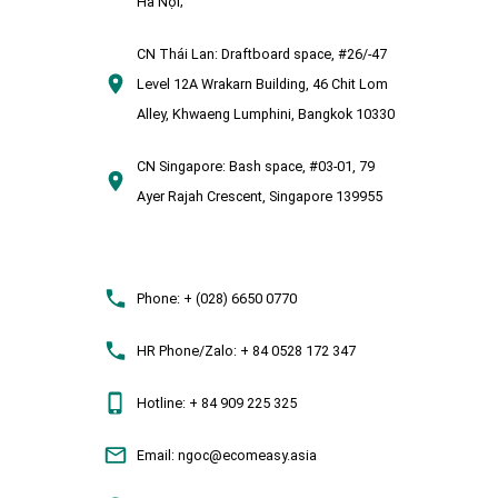
Hà Nội;
CN Thái Lan:
Draftboard space, #26/-47
Level 12A Wrakarn Building, 46 Chit Lom
Alley, Khwaeng Lumphini, Bangkok 10330
CN Singapore:
Bash space, #03-01, 79
Ayer Rajah Crescent, Singapore 139955
Phone:
+ (028) 6650 0770
HR Phone/Zalo:
+ 84 0528 172 347
Hotline:
+ 84 909 225 325
Email:
ngoc@ecomeasy.asia