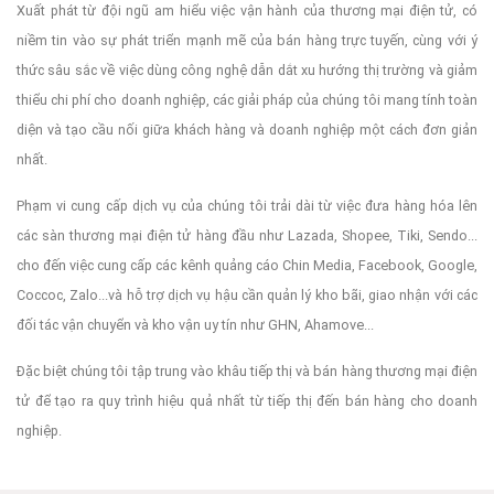
Xuất phát từ đội ngũ am hiểu việc vận hành của thương mại điện tử, có
niềm tin vào sự phát triển mạnh mẽ của bán hàng trực tuyến, cùng với ý
thức sâu sắc về việc dùng công nghệ dẫn dắt xu hướng thị trường và giảm
thiểu chi phí cho doanh nghiệp, các giải pháp của chúng tôi mang tính toàn
diện và tạo cầu nối giữa khách hàng và doanh nghiệp một cách đơn giản
nhất.
Phạm vi cung cấp dịch vụ của chúng tôi trải dài từ việc đưa hàng hóa lên
các sàn thương mại điện tử hàng đầu như Lazada, Shopee, Tiki, Sendo...
cho đến việc cung cấp các kênh quảng cáo Chin Media, Facebook, Google,
Coccoc, Zalo...và hỗ trợ dịch vụ hậu cần quản lý kho bãi, giao nhận với các
đối tác vận chuyển và kho vận uy tín như GHN, Ahamove...
Đặc biệt chúng tôi tập trung vào khâu tiếp thị và bán hàng thương mại điện
tử để tạo ra quy trình hiệu quả nhất từ tiếp thị đến bán hàng cho doanh
nghiệp.