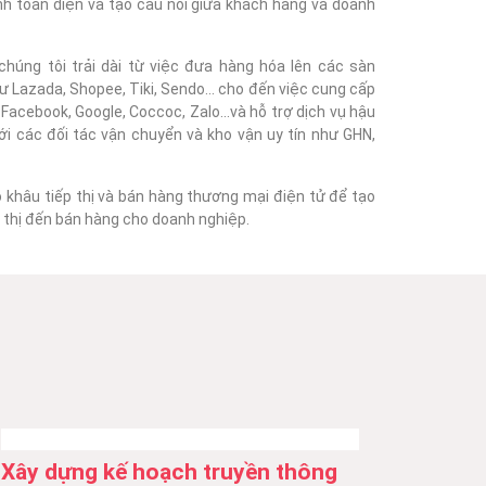
nh toàn diện và tạo cầu nối giữa khách hàng và doanh
húng tôi trải dài từ việc đưa hàng hóa lên các sàn
 Lazada, Shopee, Tiki, Sendo... cho đến việc cung cấp
acebook, Google, Coccoc, Zalo...và hỗ trợ dịch vụ hậu
với các đối tác vận chuyển và kho vận uy tín như GHN,
o khâu tiếp thị và bán hàng thương mại điện tử để tạo
ếp thị đến bán hàng cho doanh nghiệp.
Xây dựng kế hoạch truyền thông