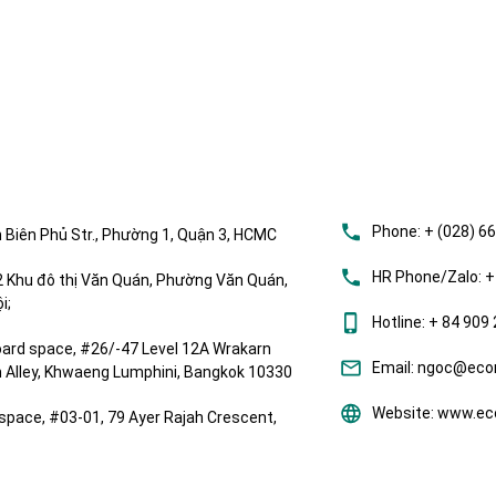
Phone:
+ (028) 6
 Biên Phủ Str., Phường 1, Quận 3, HCMC
HR Phone/Zalo:
+
Khu đô thị Văn Quán, Phường Văn Quán,
i;
Hotline:
+ 84 909 
ard space, #26/-47 Level 12A Wrakarn
Email:
ngoc@ecom
om Alley, Khwaeng Lumphini, Bangkok 10330
Website:
www.eco
space, #03-01, 79 Ayer Rajah Crescent,