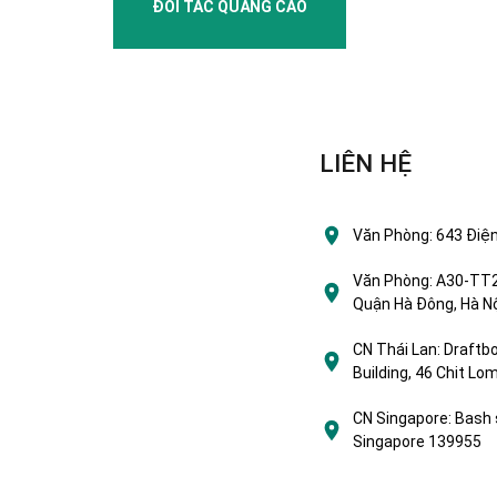
ĐỐI TÁC QUẢNG CÁO
LIÊN HỆ
Văn Phòng:
643 Điện
Văn Phòng:
A30-TT2 
Quận Hà Đông, Hà Nộ
CN Thái Lan:
Draftbo
Building, 46 Chit L
CN Singapore:
Bash 
Singapore 139955