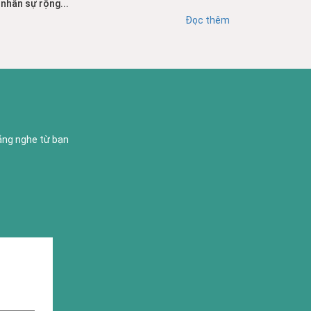
nhân sự rộng...
Đọc thêm
lắng nghe từ bạn