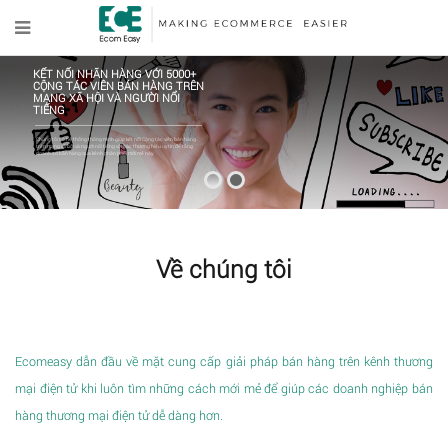
KẾT NỐI NHÃN HÀNG VỚI 5000+
CỘNG TÁC VIÊN BÁN HÀNG TRÊN
MẠNG XÃ HỘI VÀ NGƯỜI NỔI
TIẾNG
Chúng tôi có hệ thống thông minh giúp kết nối Cộng tác viên bán hàng
trên mạng xã hội và người nổi tiếng với các thương hiệu uy tín để tăng
doanh số bán hàng qua kênh phân phối mới mẻ này.
Về chúng tôi
Ecomeasy dẫn đầu về mặt cung cấp giải pháp bán hàng trên kênh thương
mại điện tử khi luôn tìm những cách mới mẻ để giúp các doanh nghiệp bán
hàng thương mại điện tử dễ dàng hơn.