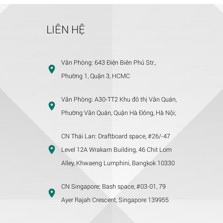
LIÊN HỆ
Văn Phòng:
643 Điện Biên Phủ Str.,
Phường 1, Quận 3, HCMC
Văn Phòng:
A30-TT2 Khu đô thị Văn Quán,
Phường Văn Quán, Quận Hà Đông, Hà Nội;
CN Thái Lan:
Draftboard space, #26/-47
Level 12A Wrakarn Building, 46 Chit Lom
Alley, Khwaeng Lumphini, Bangkok 10330
CN Singapore:
Bash space, #03-01, 79
Ayer Rajah Crescent, Singapore 139955