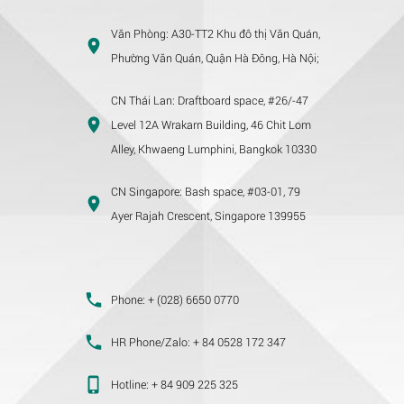
Văn Phòng:
A30-TT2 Khu đô thị Văn Quán,
Phường Văn Quán, Quận Hà Đông, Hà Nội;
CN Thái Lan:
Draftboard space, #26/-47
Level 12A Wrakarn Building, 46 Chit Lom
Alley, Khwaeng Lumphini, Bangkok 10330
CN Singapore:
Bash space, #03-01, 79
Ayer Rajah Crescent, Singapore 139955
Phone:
+ (028) 6650 0770
HR Phone/Zalo:
+ 84 0528 172 347
Hotline:
+ 84 909 225 325