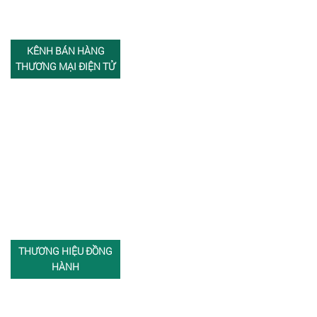
KÊNH BÁN HÀNG
THƯƠNG MẠI ĐIỆN TỬ
THƯƠNG HIỆU ĐỒNG
HÀNH