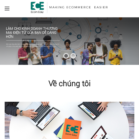
LÀM CHO KINH DOANH THƯƠNG
MẠI ĐIỆN TỬ CỦA BẠN DỄ DÀNG
HƠN
Đội ngũ dày dặn kinh nghiệm và hệ thống công nghệ tiên tiến của chúng tôi
sẽ giúp công việc kinh doanh thương mại điện tử của bạn dễ dàng hơn.
Về chúng tôi