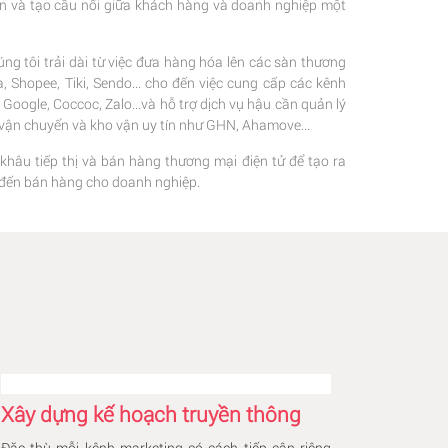
ện và tạo cầu nối giữa khách hàng và doanh nghiệp một
ng tôi trải dài từ việc đưa hàng hóa lên các sàn thương
 Shopee, Tiki, Sendo... cho đến việc cung cấp các kênh
oogle, Coccoc, Zalo...và hỗ trợ dịch vụ hậu cần quản lý
c vận chuyển và kho vận uy tín như GHN, Ahamove...
 khâu tiếp thị và bán hàng thương mại điện tử để tạo ra
hị đến bán hàng cho doanh nghiệp.
Xây dựng kế hoạch truyền thông
Đặc thù mỗi kênh marketing có cách tiếp cận riêng