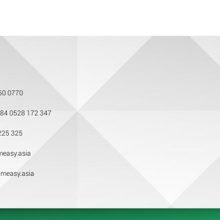
50 0770
84 0528 172 347
225 325
easy.asia
measy.asia