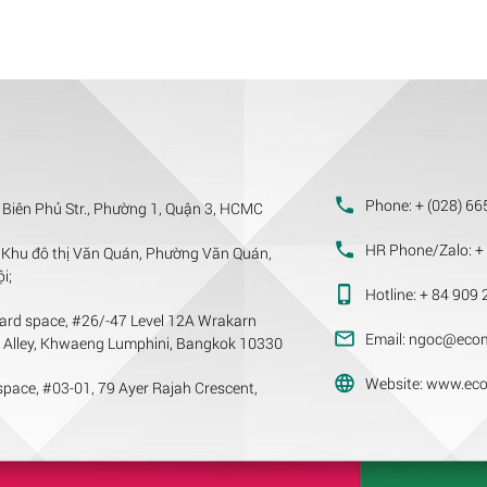
Phone:
+ (028) 66
 Biên Phủ Str., Phường 1, Quận 3, HCMC
HR Phone/Zalo:
+ 
Khu đô thị Văn Quán, Phường Văn Quán,
i;
Hotline:
+ 84 909 
ard space, #26/-47 Level 12A Wrakarn
Email:
ngoc@ecom
m Alley, Khwaeng Lumphini, Bangkok 10330
Website:
www.eco
pace, #03-01, 79 Ayer Rajah Crescent,