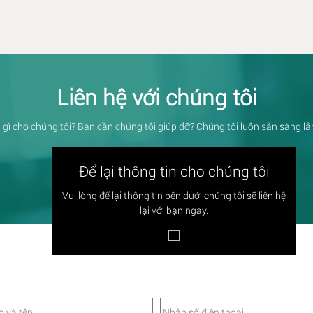
Liên hệ với chúng tôi
 gì cho chúng tôi? Bạn cần chúng tôi giúp đỡ? Chúng tôi luôn sẵn sàng l
Để lại thông tin cho chúng tôi
Vui lòng để lại thông tin bên dưới chúng tôi sẽ liên hệ
lại với bạn ngay.