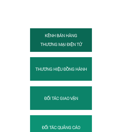
KÊNH BÁN HÀNG
THƯƠNG MẠI ĐIỆN TỬ
THƯƠNG HIỆU ĐỒNG HÀNH
ĐỐI TÁC GIAO VẬN
ĐỐI TÁC QUẢNG CÁO