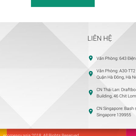
LIÊN HỆ
Văn Phòng:
643 Điện
Văn Phòng:
A30-TT2 
Quận Hà Đông, Hà Nộ
CN Thái Lan:
Draftbo
Building, 46 Chit Lo
CN Singapore:
Bash s
Singapore 139955
ecomeasy.asia
2018. All Rights Reserved