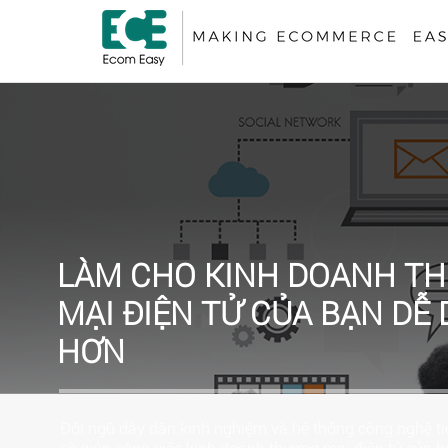
LÀM CHO KINH DOANH T
MẠI ĐIỆN TỬ CỦA BẠN DỄ
HƠN
Đội ngũ dày dặn kinh nghiệm và hệ thống công nghệ tiê
sẽ giúp công việc kinh doanh thương mại điện tử của 