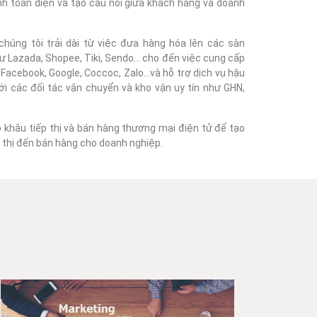
nh toàn diện và tạo cầu nối giữa khách hàng và doanh
húng tôi trải dài từ việc đưa hàng hóa lên các sàn
 Lazada, Shopee, Tiki, Sendo... cho đến việc cung cấp
acebook, Google, Coccoc, Zalo...và hỗ trợ dịch vụ hậu
với các đối tác vận chuyển và kho vận uy tín như GHN,
o khâu tiếp thị và bán hàng thương mại điện tử để tạo
ếp thị đến bán hàng cho doanh nghiệp.