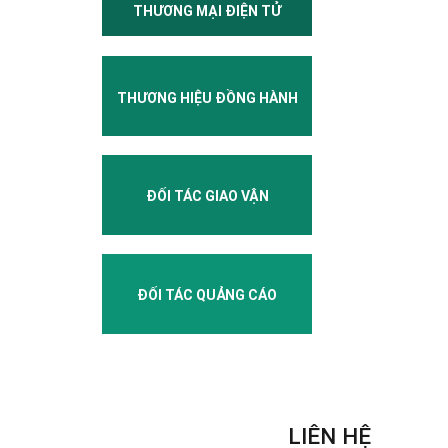
THƯƠNG MẠI ĐIỆN TỬ
THƯƠNG HIỆU ĐỒNG HÀNH
ĐỐI TÁC GIAO VẬN
ĐỐI TÁC QUẢNG CÁO
LIÊN HỆ