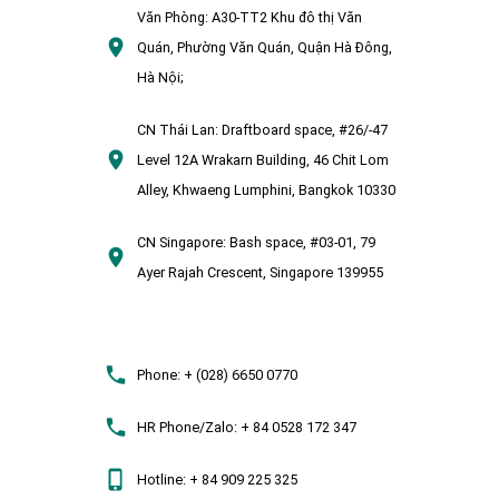
Văn Phòng:
A30-TT2 Khu đô thị Văn
Quán, Phường Văn Quán, Quận Hà Đông,
Hà Nội;
CN Thái Lan:
Draftboard space, #26/-47
Level 12A Wrakarn Building, 46 Chit Lom
Alley, Khwaeng Lumphini, Bangkok 10330
CN Singapore:
Bash space, #03-01, 79
Ayer Rajah Crescent, Singapore 139955
Phone:
+ (028) 6650 0770
HR Phone/Zalo:
+ 84 0528 172 347
Hotline:
+ 84 909 225 325