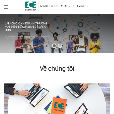
LÀM CHO KINH DOANH THƯƠNG
MẠI ĐIỆN TỬ CỦA BẠN DỄ DÀNG
HƠN
Đội ngũ dày dặn kinh nghiệm và hệ thống công nghệ tiên tiến của chúng tôi
sẽ giúp công việc kinh doanh thương mại điện tử của bạn dễ dàng hơn.
Về chúng tôi