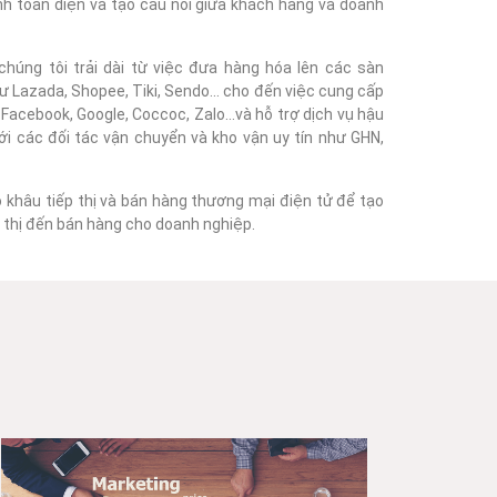
nh toàn diện và tạo cầu nối giữa khách hàng và doanh
húng tôi trải dài từ việc đưa hàng hóa lên các sàn
 Lazada, Shopee, Tiki, Sendo... cho đến việc cung cấp
acebook, Google, Coccoc, Zalo...và hỗ trợ dịch vụ hậu
với các đối tác vận chuyển và kho vận uy tín như GHN,
o khâu tiếp thị và bán hàng thương mại điện tử để tạo
ếp thị đến bán hàng cho doanh nghiệp.