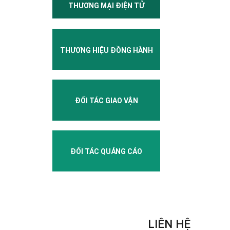
THƯƠNG MẠI ĐIỆN TỬ
THƯƠNG HIỆU ĐỒNG HÀNH
ĐỐI TÁC GIAO VẬN
ĐỐI TÁC QUẢNG CÁO
LIÊN HỆ