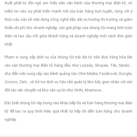
Xuất phát từ đội ngũ am hiểu việc vận hành của thương mại điện tử, có
niềm tin vào sự phát triển mạnh mẽ của bán hàng trực tuyến, cùng với ý
thức sâu sắc về việc dùng công nghệ dẫn dắt xu hướng thị trường và giảm
thiểu chi phí cho doanh nghiệp, các giải pháp của chúng tôi mang tính toàn
diện và tạo cầu nối giữa khách hàng và doanh nghiệp một cách đơn giản
nhất.
Phạm vi cung cấp dịch vụ của chúng tôi trải dài từ việc đưa hàng hóa lên
các sàn thương mại điện tử hàng đầu như Lazada, Shopee, Tiki, Sendo...
cho đến việc cung cấp các kênh quảng cáo Chin Media, Facebook, Google,
Coccoc, Zalo...và hỗ trợ dịch vụ hậu cần quản lý kho bãi, giao nhận với các
đối tác vận chuyển và kho vận uy tín như GHN, Ahamove...
Đặc biệt chúng tôi tập trung vào khâu tiếp thị và bán hàng thương mại điện
tử để tạo ra quy trình hiệu quả nhất từ tiếp thị đến bán hàng cho doanh
nghiệp.