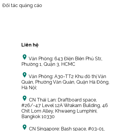
Đối tác quảng cáo
Liên hệ
Văn Phòng:
643 Điện Biên Phủ Str.,
Phường 1, Quận 3, HCMC
Văn Phòng:
A30-TT2 Khu đô thị Văn
Quán, Phường Văn Quán, Quận Hà Đông,
Hà Nội;
CN Thái Lan:
Draftboard space,
#26/-47 Level 12A Wrakarn Building, 46
Chit Lom Alley, Khwaeng Lumphini,
Bangkok 10330
CN Singapore:
Bash space, #03-01,