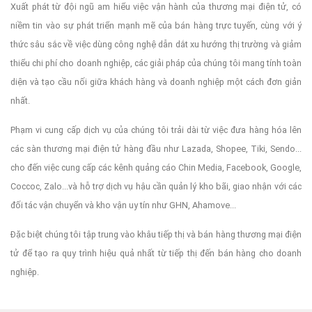
Xuất phát từ đội ngũ am hiểu việc vận hành của thương mại điện tử, có
niềm tin vào sự phát triển mạnh mẽ của bán hàng trực tuyến, cùng với ý
thức sâu sắc về việc dùng công nghệ dẫn dắt xu hướng thị trường và giảm
thiểu chi phí cho doanh nghiệp, các giải pháp của chúng tôi mang tính toàn
diện và tạo cầu nối giữa khách hàng và doanh nghiệp một cách đơn giản
nhất.
Phạm vi cung cấp dịch vụ của chúng tôi trải dài từ việc đưa hàng hóa lên
các sàn thương mại điện tử hàng đầu như Lazada, Shopee, Tiki, Sendo...
cho đến việc cung cấp các kênh quảng cáo Chin Media, Facebook, Google,
Coccoc, Zalo...và hỗ trợ dịch vụ hậu cần quản lý kho bãi, giao nhận với các
đối tác vận chuyển và kho vận uy tín như GHN, Ahamove...
Đặc biệt chúng tôi tập trung vào khâu tiếp thị và bán hàng thương mại điện
tử để tạo ra quy trình hiệu quả nhất từ tiếp thị đến bán hàng cho doanh
nghiệp.