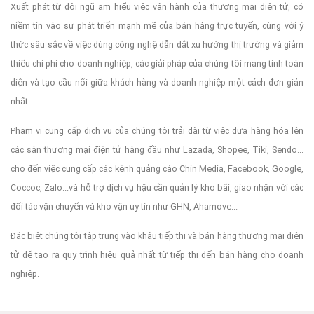
Xuất phát từ đội ngũ am hiểu việc vận hành của thương mại điện tử, có
niềm tin vào sự phát triển mạnh mẽ của bán hàng trực tuyến, cùng với ý
thức sâu sắc về việc dùng công nghệ dẫn dắt xu hướng thị trường và giảm
thiểu chi phí cho doanh nghiệp, các giải pháp của chúng tôi mang tính toàn
diện và tạo cầu nối giữa khách hàng và doanh nghiệp một cách đơn giản
nhất.
Phạm vi cung cấp dịch vụ của chúng tôi trải dài từ việc đưa hàng hóa lên
các sàn thương mại điện tử hàng đầu như Lazada, Shopee, Tiki, Sendo...
cho đến việc cung cấp các kênh quảng cáo Chin Media, Facebook, Google,
Coccoc, Zalo...và hỗ trợ dịch vụ hậu cần quản lý kho bãi, giao nhận với các
đối tác vận chuyển và kho vận uy tín như GHN, Ahamove...
Đặc biệt chúng tôi tập trung vào khâu tiếp thị và bán hàng thương mại điện
tử để tạo ra quy trình hiệu quả nhất từ tiếp thị đến bán hàng cho doanh
nghiệp.