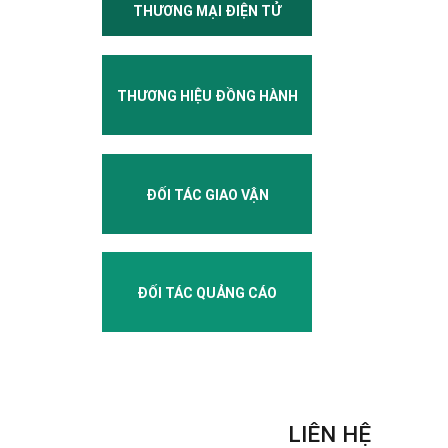
THƯƠNG MẠI ĐIỆN TỬ
THƯƠNG HIỆU ĐỒNG HÀNH
ĐỐI TÁC GIAO VẬN
ĐỐI TÁC QUẢNG CÁO
LIÊN HỆ