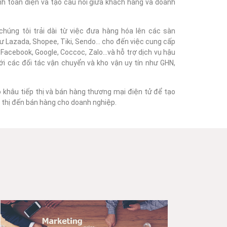
nh toàn diện và tạo cầu nối giữa khách hàng và doanh
húng tôi trải dài từ việc đưa hàng hóa lên các sàn
 Lazada, Shopee, Tiki, Sendo... cho đến việc cung cấp
acebook, Google, Coccoc, Zalo...và hỗ trợ dịch vụ hậu
với các đối tác vận chuyển và kho vận uy tín như GHN,
o khâu tiếp thị và bán hàng thương mại điện tử để tạo
ếp thị đến bán hàng cho doanh nghiệp.