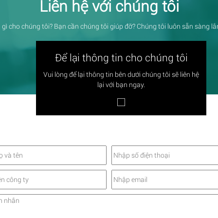
Liên hệ với chúng tôi
 gì cho chúng tôi? Bạn cần chúng tôi giúp đỡ? Chúng tôi luôn sẵn sàng l
Để lại thông tin cho chúng tôi
Vui lòng để lại thông tin bên dưới chúng tôi sẽ liên hệ
lại với bạn ngay.