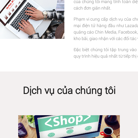
của chúng tôi mang tính toàn di
cách đơn giản nhất.
Phạm vi cung cấp dịch vụ của chú
mại điện tử hàng đầu như Lazada,
quảng cáo Chin Media, Facebook, G
kho bãi, giao nhận với các đối tá
Đặc biệt chúng tôi tập trung vào
quy trình hiệu quả nhất từ tiếp t
Dịch vụ của chúng tôi