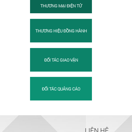
THƯƠNG MẠI ĐIỆN TỬ
THƯƠNG HIỆU ĐỒNG HÀNH
ĐỐI TÁC GIAO VẬN
ĐỐI TÁC QUẢNG CÁO
LIÊN HỆ