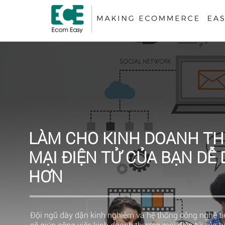
LÀM CHO KINH DOANH T
MẠI ĐIỆN TỬ CỦA BẠN DỄ
HƠN
Đội ngũ dày dặn kinh nghiệm và hệ thống công nghệ tiê
sẽ giúp công việc kinh doanh thương mại điện tử của 