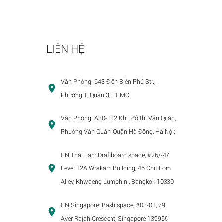
LIÊN HỆ
Văn Phòng:
643 Điện Biên Phủ Str.,
Phường 1, Quận 3, HCMC
Văn Phòng:
A30-TT2 Khu đô thị Văn Quán,
Phường Văn Quán, Quận Hà Đông, Hà Nội;
CN Thái Lan:
Draftboard space, #26/-47
Level 12A Wrakarn Building, 46 Chit Lom
Alley, Khwaeng Lumphini, Bangkok 10330
CN Singapore:
Bash space, #03-01, 79
Ayer Rajah Crescent, Singapore 139955