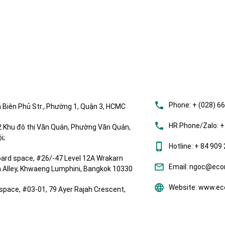
Phone:
+ (028) 6
 Biên Phủ Str., Phường 1, Quận 3, HCMC
HR Phone/Zalo:
+
Khu đô thị Văn Quán, Phường Văn Quán,
i;
Hotline:
+ 84 909 
ard space, #26/-47 Level 12A Wrakarn
Email:
ngoc@ecom
om Alley, Khwaeng Lumphini, Bangkok 10330
Website:
www.eco
space, #03-01, 79 Ayer Rajah Crescent,