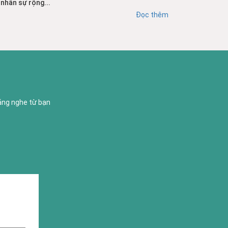
nhân sự rộng...
Đọc thêm
lắng nghe từ bạn