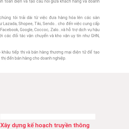
nh toàn diện và tạo cầu nối giữa khách hàng và doanh
húng tôi trải dài từ việc đưa hàng hóa lên các sàn
 Lazada, Shopee, Tiki, Sendo... cho đến việc cung cấp
acebook, Google, Coccoc, Zalo...và hỗ trợ dịch vụ hậu
với các đối tác vận chuyển và kho vận uy tín như GHN,
o khâu tiếp thị và bán hàng thương mại điện tử để tạo
ếp thị đến bán hàng cho doanh nghiệp.
Xây dựng kế hoạch truyền thông