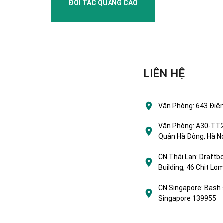
ĐỐI TÁC QUẢNG CÁO
LIÊN HỆ
Văn Phòng:
643 Điện
Văn Phòng:
A30-TT2 
Quận Hà Đông, Hà Nộ
CN Thái Lan:
Draftbo
Building, 46 Chit L
CN Singapore:
Bash 
Singapore 139955