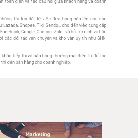
nh toàn diện và tạo cầu nối giữa khách hàng và doanh
húng tôi trải dài từ việc đưa hàng hóa lên các sàn
 Lazada, Shopee, Tiki, Sendo... cho đến việc cung cấp
acebook, Google, Coccoc, Zalo...và hỗ trợ dịch vụ hậu
với các đối tác vận chuyển và kho vận uy tín như GHN,
o khâu tiếp thị và bán hàng thương mại điện tử để tạo
ếp thị đến bán hàng cho doanh nghiệp.