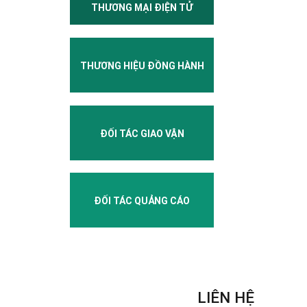
THƯƠNG MẠI ĐIỆN TỬ
THƯƠNG HIỆU ĐỒNG HÀNH
ĐỐI TÁC GIAO VẬN
ĐỐI TÁC QUẢNG CÁO
LIÊN HỆ