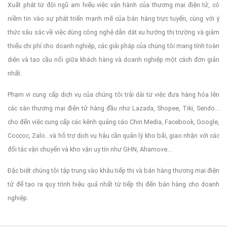
Xuất phát từ đội ngũ am hiểu việc vận hành của thương mại điện tử, có
niềm tin vào sự phát triển mạnh mẽ của bán hàng trực tuyến, cùng với ý
thức sâu sắc về việc dùng công nghệ dẫn dắt xu hướng thị trường và giảm
thiểu chi phí cho doanh nghiệp, các giải pháp của chúng tôi mang tính toàn
diện và tạo cầu nối giữa khách hàng và doanh nghiệp một cách đơn giản
nhất.
Phạm vi cung cấp dịch vụ của chúng tôi trải dài từ việc đưa hàng hóa lên
các sàn thương mại điện tử hàng đầu như Lazada, Shopee, Tiki, Sendo...
cho đến việc cung cấp các kênh quảng cáo Chin Media, Facebook, Google,
Coccoc, Zalo...và hỗ trợ dịch vụ hậu cần quản lý kho bãi, giao nhận với các
đối tác vận chuyển và kho vận uy tín như GHN, Ahamove...
Đặc biệt chúng tôi tập trung vào khâu tiếp thị và bán hàng thương mại điện
tử để tạo ra quy trình hiệu quả nhất từ tiếp thị đến bán hàng cho doanh
nghiệp.