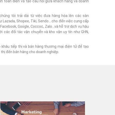
nh toàn diện và tạo cầu nối giữa khách hàng và doanh
húng tôi trải dài từ việc đưa hàng hóa lên các sàn
 Lazada, Shopee, Tiki, Sendo... cho đến việc cung cấp
acebook, Google, Coccoc, Zalo...và hỗ trợ dịch vụ hậu
với các đối tác vận chuyển và kho vận uy tín như GHN,
o khâu tiếp thị và bán hàng thương mại điện tử để tạo
ếp thị đến bán hàng cho doanh nghiệp.