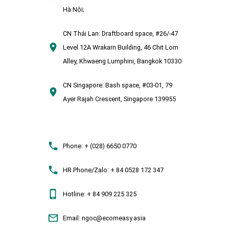
Hà Nội;
CN Thái Lan:
Draftboard space, #26/-47
Level 12A Wrakarn Building, 46 Chit Lom
Alley, Khwaeng Lumphini, Bangkok 10330
CN Singapore:
Bash space, #03-01, 79
Ayer Rajah Crescent, Singapore 139955
Phone:
+ (028) 6650 0770
HR Phone/Zalo:
+ 84 0528 172 347
Hotline:
+ 84 909 225 325
Email:
ngoc@ecomeasy.asia