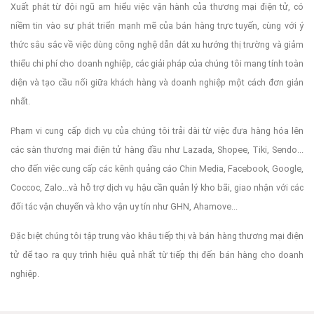
Xuất phát từ đội ngũ am hiểu việc vận hành của thương mại điện tử, có
niềm tin vào sự phát triển mạnh mẽ của bán hàng trực tuyến, cùng với ý
thức sâu sắc về việc dùng công nghệ dẫn dắt xu hướng thị trường và giảm
thiểu chi phí cho doanh nghiệp, các giải pháp của chúng tôi mang tính toàn
diện và tạo cầu nối giữa khách hàng và doanh nghiệp một cách đơn giản
nhất.
Phạm vi cung cấp dịch vụ của chúng tôi trải dài từ việc đưa hàng hóa lên
các sàn thương mại điện tử hàng đầu như Lazada, Shopee, Tiki, Sendo...
cho đến việc cung cấp các kênh quảng cáo Chin Media, Facebook, Google,
Coccoc, Zalo...và hỗ trợ dịch vụ hậu cần quản lý kho bãi, giao nhận với các
đối tác vận chuyển và kho vận uy tín như GHN, Ahamove...
Đặc biệt chúng tôi tập trung vào khâu tiếp thị và bán hàng thương mại điện
tử để tạo ra quy trình hiệu quả nhất từ tiếp thị đến bán hàng cho doanh
nghiệp.