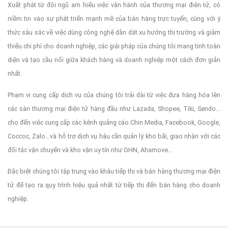
Xuất phát từ đội ngũ am hiểu việc vận hành của thương mại điện tử, có
niềm tin vào sự phát triển mạnh mẽ của bán hàng trực tuyến, cùng với ý
thức sâu sắc về việc dùng công nghệ dẫn dắt xu hướng thị trường và giảm
thiểu chi phí cho doanh nghiệp, các giải pháp của chúng tôi mang tính toàn
diện và tạo cầu nối giữa khách hàng và doanh nghiệp một cách đơn giản
nhất.
Phạm vi cung cấp dịch vụ của chúng tôi trải dài từ việc đưa hàng hóa lên
các sàn thương mại điện tử hàng đầu như Lazada, Shopee, Tiki, Sendo...
cho đến việc cung cấp các kênh quảng cáo Chin Media, Facebook, Google,
Coccoc, Zalo...và hỗ trợ dịch vụ hậu cần quản lý kho bãi, giao nhận với các
đối tác vận chuyển và kho vận uy tín như GHN, Ahamove...
Đặc biệt chúng tôi tập trung vào khâu tiếp thị và bán hàng thương mại điện
tử để tạo ra quy trình hiệu quả nhất từ tiếp thị đến bán hàng cho doanh
nghiệp.