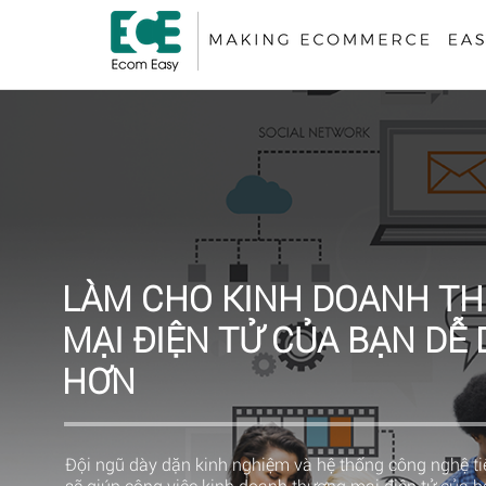
LÀM CHO KINH DOANH T
MẠI ĐIỆN TỬ CỦA BẠN DỄ
HƠN
Đội ngũ dày dặn kinh nghiệm và hệ thống công nghệ tiê
sẽ giúp công việc kinh doanh thương mại điện tử của 