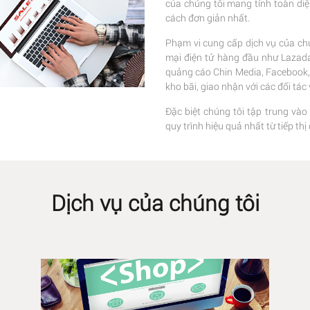
của chúng tôi mang tính toàn di
cách đơn giản nhất.
Phạm vi cung cấp dịch vụ của chú
mại điện tử hàng đầu như Lazada,
quảng cáo Chin Media, Facebook, G
kho bãi, giao nhận với các đối tá
Đặc biệt chúng tôi tập trung vào
quy trình hiệu quả nhất từ tiếp t
Dịch vụ của chúng tôi