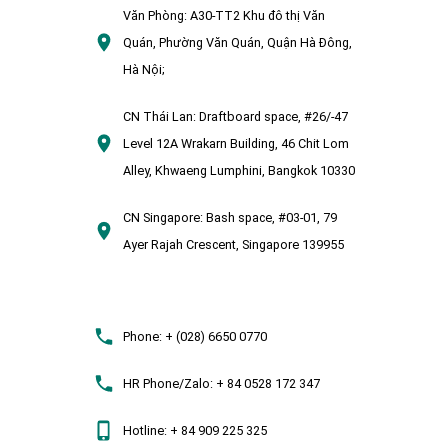
Văn Phòng:
A30-TT2 Khu đô thị Văn
Quán, Phường Văn Quán, Quận Hà Đông,
Hà Nội;
CN Thái Lan:
Draftboard space, #26/-47
Level 12A Wrakarn Building, 46 Chit Lom
Alley, Khwaeng Lumphini, Bangkok 10330
CN Singapore:
Bash space, #03-01, 79
Ayer Rajah Crescent, Singapore 139955
Phone:
+ (028) 6650 0770
HR Phone/Zalo:
+ 84 0528 172 347
Hotline:
+ 84 909 225 325