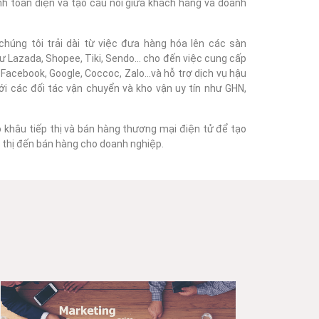
nh toàn diện và tạo cầu nối giữa khách hàng và doanh
húng tôi trải dài từ việc đưa hàng hóa lên các sàn
 Lazada, Shopee, Tiki, Sendo... cho đến việc cung cấp
acebook, Google, Coccoc, Zalo...và hỗ trợ dịch vụ hậu
với các đối tác vận chuyển và kho vận uy tín như GHN,
o khâu tiếp thị và bán hàng thương mại điện tử để tạo
ếp thị đến bán hàng cho doanh nghiệp.