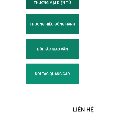
THƯƠNG MẠI ĐIỆN TỬ
THƯƠNG HIỆU ĐỒNG HÀNH
ĐỐI TÁC GIAO VẬN
ĐỐI TÁC QUẢNG CÁO
LIÊN HỆ