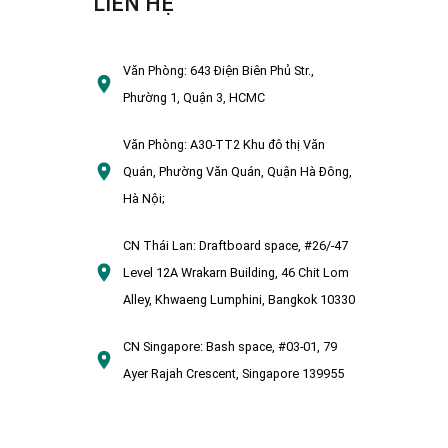
LIÊN HỆ
Văn Phòng:
643 Điện Biên Phủ Str.,
Phường 1, Quận 3, HCMC
Văn Phòng:
A30-TT2 Khu đô thị Văn
Quán, Phường Văn Quán, Quận Hà Đông,
Hà Nội;
CN Thái Lan:
Draftboard space, #26/-47
Level 12A Wrakarn Building, 46 Chit Lom
Alley, Khwaeng Lumphini, Bangkok 10330
CN Singapore:
Bash space, #03-01, 79
Ayer Rajah Crescent, Singapore 139955