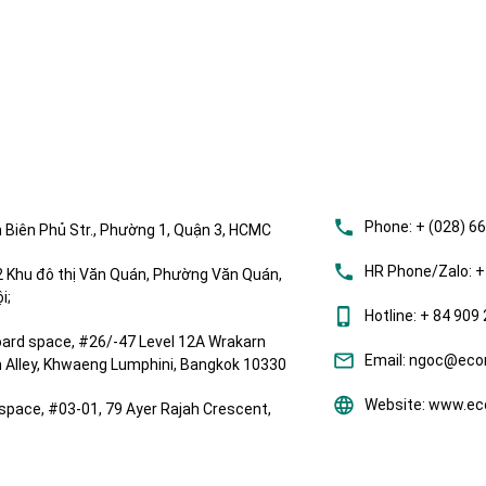
Phone:
+ (028) 6
 Biên Phủ Str., Phường 1, Quận 3, HCMC
HR Phone/Zalo:
+
Khu đô thị Văn Quán, Phường Văn Quán,
i;
Hotline:
+ 84 909 
ard space, #26/-47 Level 12A Wrakarn
Email:
ngoc@ecom
om Alley, Khwaeng Lumphini, Bangkok 10330
Website:
www.eco
space, #03-01, 79 Ayer Rajah Crescent,