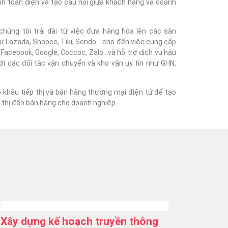
nh toàn diện và tạo cầu nối giữa khách hàng và doanh
húng tôi trải dài từ việc đưa hàng hóa lên các sàn
 Lazada, Shopee, Tiki, Sendo... cho đến việc cung cấp
acebook, Google, Coccoc, Zalo...và hỗ trợ dịch vụ hậu
với các đối tác vận chuyển và kho vận uy tín như GHN,
o khâu tiếp thị và bán hàng thương mại điện tử để tạo
ếp thị đến bán hàng cho doanh nghiệp.
Xây dựng kế hoạch truyền thông