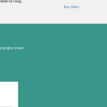
nhân sự rộng...
Đọc thêm
lắng nghe từ bạn