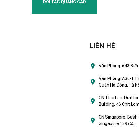
ĐỐI TÁC QUẢNG CÁO
LIÊN HỆ
Văn Phòng:
643 Điện
Văn Phòng:
A30-TT2 
Quận Hà Đông, Hà Nộ
CN Thái Lan:
Draftbo
Building, 46 Chit L
CN Singapore:
Bash 
Singapore 139955