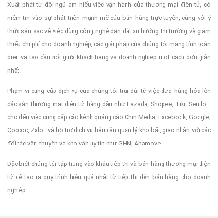
Xuất phát từ đội ngũ am hiểu việc vận hành của thương mại điện tử, có
niềm tin vào sự phát triển mạnh mẽ của bán hàng trực tuyến, cùng với ý
thức sâu sắc về việc dùng công nghệ dẫn dắt xu hướng thị trường và giảm
thiểu chi phí cho doanh nghiệp, các giải pháp của chúng tôi mang tính toàn
diện và tạo cầu nối giữa khách hàng và doanh nghiệp một cách đơn giản
nhất.
Phạm vi cung cấp dịch vụ của chúng tôi trải dài từ việc đưa hàng hóa lên
các sàn thương mại điện tử hàng đầu như Lazada, Shopee, Tiki, Sendo...
cho đến việc cung cấp các kênh quảng cáo Chin Media, Facebook, Google,
Coccoc, Zalo...và hỗ trợ dịch vụ hậu cần quản lý kho bãi, giao nhận với các
đối tác vận chuyển và kho vận uy tín như GHN, Ahamove...
Đặc biệt chúng tôi tập trung vào khâu tiếp thị và bán hàng thương mại điện
tử để tạo ra quy trình hiệu quả nhất từ tiếp thị đến bán hàng cho doanh
nghiệp.