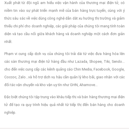
Xuất phát từ đội ngũ am hiểu việc vận hành của thương mại điện tử, có
niềm tin vào sự phát triển mạnh mẽ của bán hàng trực tuyến, cùng với ý
thức sâu sắc về việc dùng công nghệ dẫn dắt xu hướng thị trường và giảm
thiểu chi phí cho doanh nghiệp, các giải pháp của chúng tôi mang tính toàn
diện và tạo cầu nối giữa khách hàng và doanh nghiệp một cách đơn giản
nhất.
Phạm vi cung cấp dịch vụ của chúng tôi trải dài từ việc đưa hàng hóa lên
các sàn thương mại điện tử hàng đầu như Lazada, Shopee, Tiki, Sendo...
cho đến việc cung cấp các kênh quảng cáo Chin Media, Facebook, Google,
Coccoc, Zalo...và hỗ trợ dịch vụ hậu cần quản lý kho bãi, giao nhận với các
đối tác vận chuyển và kho vận uy tín như GHN, Ahamove...
Đặc biệt chúng tôi tập trung vào khâu tiếp thị và bán hàng thương mại điện
tử để tạo ra quy trình hiệu quả nhất từ tiếp thị đến bán hàng cho doanh
nghiệp.