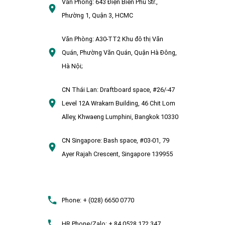
Văn Phòng:
643 Điện Biên Phủ Str.,
Phường 1, Quận 3, HCMC
Văn Phòng:
A30-TT2 Khu đô thị Văn
Quán, Phường Văn Quán, Quận Hà Đông,
Hà Nội;
CN Thái Lan:
Draftboard space, #26/-47
Level 12A Wrakarn Building, 46 Chit Lom
Alley, Khwaeng Lumphini, Bangkok 10330
CN Singapore:
Bash space, #03-01, 79
Ayer Rajah Crescent, Singapore 139955
Phone:
+ (028) 6650 0770
HR Phone/Zalo:
+ 84 0528 172 347