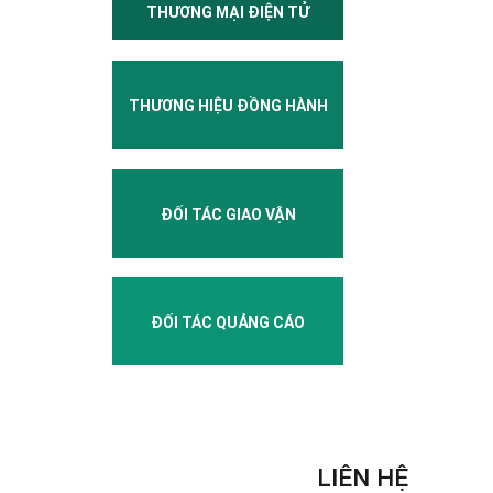
THƯƠNG MẠI ĐIỆN TỬ
THƯƠNG HIỆU ĐỒNG HÀNH
ĐỐI TÁC GIAO VẬN
ĐỐI TÁC QUẢNG CÁO
LIÊN HỆ