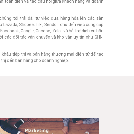
nh toàn diện và tạo cầu nối giữa khách hàng và doanh
húng tôi trải dài từ việc đưa hàng hóa lên các sàn
 Lazada, Shopee, Tiki, Sendo... cho đến việc cung cấp
acebook, Google, Coccoc, Zalo...và hỗ trợ dịch vụ hậu
với các đối tác vận chuyển và kho vận uy tín như GHN,
o khâu tiếp thị và bán hàng thương mại điện tử để tạo
ếp thị đến bán hàng cho doanh nghiệp.