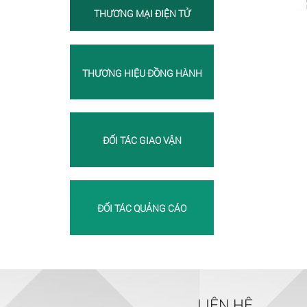
THƯƠNG MẠI ĐIỆN TỬ
THƯƠNG HIỆU ĐỒNG HÀNH
ĐỐI TÁC GIAO VẬN
ĐỐI TÁC QUẢNG CÁO
LIÊN HỆ