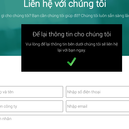
Liên hệ với chúng tôi
 gì cho chúng tôi? Bạn cần chúng tôi giúp đỡ? Chúng tôi luôn sẵn sàng l
Để lại thông tin cho chúng tôi
Vui lòng để lại thông tin bên dưới chúng tôi sẽ liên hệ
lại với bạn ngay.