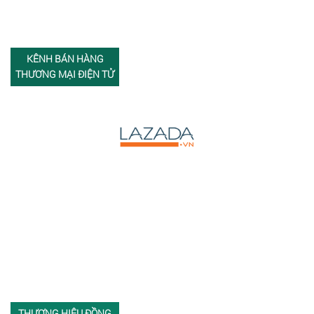
KÊNH BÁN HÀNG
THƯƠNG MẠI ĐIỆN TỬ
THƯƠNG HIỆU ĐỒNG