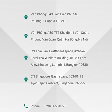
Văn Phòng:
643 Điện Biên Phủ Str.,
Phường 1, Quận 3, HCMC
Văn Phòng:
A30-TT2 Khu đô thị Văn Quán,
Phường Văn Quán, Quận Hà Đông, Hà Nội;
CN Thái Lan:
Draftboard space, #26/-47
Level 12A Wrakarn Building, 46 Chit Lom
Alley, Khwaeng Lumphini, Bangkok 10330
CN Singapore:
Bash space, #03-01, 79
Ayer Rajah Crescent, Singapore 139955
Phone:
+ (028) 6650 0770