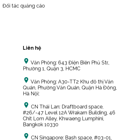
Đối tác quảng cáo
Liên hệ
Văn Phòng:
643 Điện Biên Phủ Str.,
Phường 1, Quận 3, HCMC
Văn Phòng:
A30-TT2 Khu đô thị Văn
Quán, Phường Văn Quán, Quận Hà Đông,
Hà Nội;
CN Thái Lan:
Draftboard space,
#26/-47 Level 12A Wrakarn Building, 46
Chit Lom Alley, Khwaeng Lumphini,
Bangkok 10330
CN Singapore:
Bash space, #03-01,