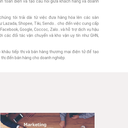
nh toàn diện và tạo cầu nối giữa khách hàng và doanh
húng tôi trải dài từ việc đưa hàng hóa lên các sàn
 Lazada, Shopee, Tiki, Sendo... cho đến việc cung cấp
acebook, Google, Coccoc, Zalo...và hỗ trợ dịch vụ hậu
với các đối tác vận chuyển và kho vận uy tín như GHN,
o khâu tiếp thị và bán hàng thương mại điện tử để tạo
ếp thị đến bán hàng cho doanh nghiệp.