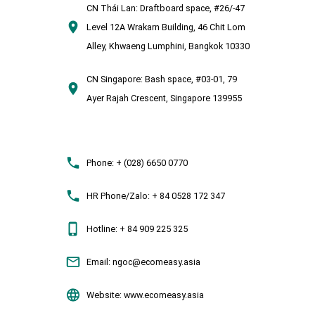
CN Thái Lan:
Draftboard space, #26/-47
Level 12A Wrakarn Building, 46 Chit Lom
Alley, Khwaeng Lumphini, Bangkok 10330
CN Singapore:
Bash space, #03-01, 79
Ayer Rajah Crescent, Singapore 139955
Phone:
+ (028) 6650 0770
HR Phone/Zalo:
+ 84 0528 172 347
Hotline:
+ 84 909 225 325
Email:
ngoc@ecomeasy.asia
Website:
www.ecomeasy.asia