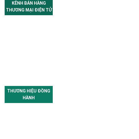
KÊNH BÁN HÀNG
THƯƠNG MẠI ĐIỆN TỬ
THƯƠNG HIỆU ĐỒNG
HÀNH