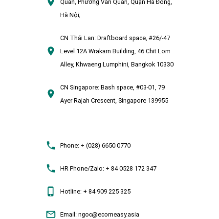
Quán, Phường Văn Quán, Quận Hà Đông,
Hà Nội;
CN Thái Lan:
Draftboard space, #26/-47
Level 12A Wrakarn Building, 46 Chit Lom
Alley, Khwaeng Lumphini, Bangkok 10330
CN Singapore:
Bash space, #03-01, 79
Ayer Rajah Crescent, Singapore 139955
Phone:
+ (028) 6650 0770
HR Phone/Zalo:
+ 84 0528 172 347
Hotline:
+ 84 909 225 325
Email:
ngoc@ecomeasy.asia