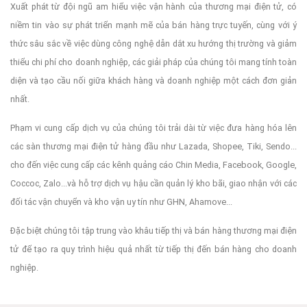
Xuất phát từ đội ngũ am hiểu việc vận hành của thương mại điện tử, có
niềm tin vào sự phát triển mạnh mẽ của bán hàng trực tuyến, cùng với ý
thức sâu sắc về việc dùng công nghệ dẫn dắt xu hướng thị trường và giảm
thiểu chi phí cho doanh nghiệp, các giải pháp của chúng tôi mang tính toàn
diện và tạo cầu nối giữa khách hàng và doanh nghiệp một cách đơn giản
nhất.
Phạm vi cung cấp dịch vụ của chúng tôi trải dài từ việc đưa hàng hóa lên
các sàn thương mại điện tử hàng đầu như Lazada, Shopee, Tiki, Sendo...
cho đến việc cung cấp các kênh quảng cáo Chin Media, Facebook, Google,
Coccoc, Zalo...và hỗ trợ dịch vụ hậu cần quản lý kho bãi, giao nhận với các
đối tác vận chuyển và kho vận uy tín như GHN, Ahamove...
Đặc biệt chúng tôi tập trung vào khâu tiếp thị và bán hàng thương mại điện
tử để tạo ra quy trình hiệu quả nhất từ tiếp thị đến bán hàng cho doanh
nghiệp.