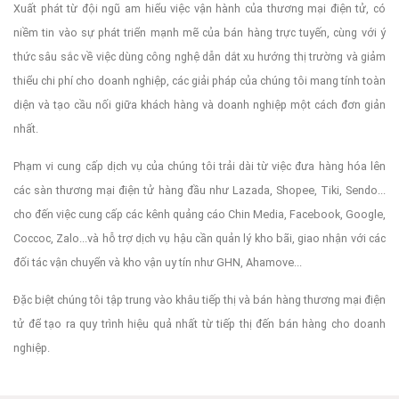
Xuất phát từ đội ngũ am hiểu việc vận hành của thương mại điện tử, có
niềm tin vào sự phát triển mạnh mẽ của bán hàng trực tuyến, cùng với ý
thức sâu sắc về việc dùng công nghệ dẫn dắt xu hướng thị trường và giảm
thiểu chi phí cho doanh nghiệp, các giải pháp của chúng tôi mang tính toàn
diện và tạo cầu nối giữa khách hàng và doanh nghiệp một cách đơn giản
nhất.
Phạm vi cung cấp dịch vụ của chúng tôi trải dài từ việc đưa hàng hóa lên
các sàn thương mại điện tử hàng đầu như Lazada, Shopee, Tiki, Sendo...
cho đến việc cung cấp các kênh quảng cáo Chin Media, Facebook, Google,
Coccoc, Zalo...và hỗ trợ dịch vụ hậu cần quản lý kho bãi, giao nhận với các
đối tác vận chuyển và kho vận uy tín như GHN, Ahamove...
Đặc biệt chúng tôi tập trung vào khâu tiếp thị và bán hàng thương mại điện
tử để tạo ra quy trình hiệu quả nhất từ tiếp thị đến bán hàng cho doanh
nghiệp.