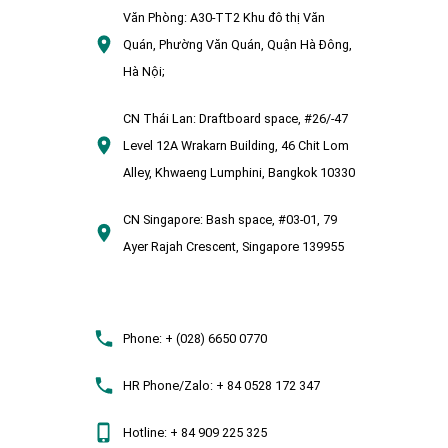
Văn Phòng:
A30-TT2 Khu đô thị Văn
Quán, Phường Văn Quán, Quận Hà Đông,
Hà Nội;
CN Thái Lan:
Draftboard space, #26/-47
Level 12A Wrakarn Building, 46 Chit Lom
Alley, Khwaeng Lumphini, Bangkok 10330
CN Singapore:
Bash space, #03-01, 79
Ayer Rajah Crescent, Singapore 139955
Phone:
+ (028) 6650 0770
HR Phone/Zalo:
+ 84 0528 172 347
Hotline:
+ 84 909 225 325