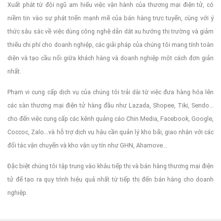
Xuất phát từ đội ngũ am hiểu việc vận hành của thương mại điện tử, có
niềm tin vào sự phát triển mạnh mẽ của bán hàng trực tuyến, cùng với ý
thức sâu sắc về việc dùng công nghệ dẫn dắt xu hướng thị trường và giảm
thiểu chi phí cho doanh nghiệp, các giải pháp của chúng tôi mang tính toàn
diện và tạo cầu nối giữa khách hàng và doanh nghiệp một cách đơn giản
nhất.
Phạm vi cung cấp dịch vụ của chúng tôi trải dài từ việc đưa hàng hóa lên
các sàn thương mại điện tử hàng đầu như Lazada, Shopee, Tiki, Sendo...
cho đến việc cung cấp các kênh quảng cáo Chin Media, Facebook, Google,
Coccoc, Zalo...và hỗ trợ dịch vụ hậu cần quản lý kho bãi, giao nhận với các
đối tác vận chuyển và kho vận uy tín như GHN, Ahamove...
Đặc biệt chúng tôi tập trung vào khâu tiếp thị và bán hàng thương mại điện
tử để tạo ra quy trình hiệu quả nhất từ tiếp thị đến bán hàng cho doanh
nghiệp.