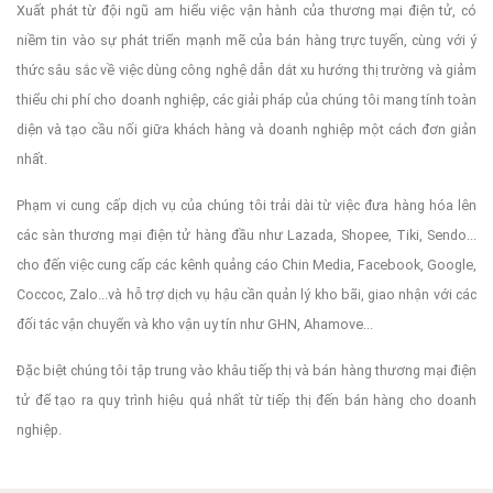
Xuất phát từ đội ngũ am hiểu việc vận hành của thương mại điện tử, có
niềm tin vào sự phát triển mạnh mẽ của bán hàng trực tuyến, cùng với ý
thức sâu sắc về việc dùng công nghệ dẫn dắt xu hướng thị trường và giảm
thiểu chi phí cho doanh nghiệp, các giải pháp của chúng tôi mang tính toàn
diện và tạo cầu nối giữa khách hàng và doanh nghiệp một cách đơn giản
nhất.
Phạm vi cung cấp dịch vụ của chúng tôi trải dài từ việc đưa hàng hóa lên
các sàn thương mại điện tử hàng đầu như Lazada, Shopee, Tiki, Sendo...
cho đến việc cung cấp các kênh quảng cáo Chin Media, Facebook, Google,
Coccoc, Zalo...và hỗ trợ dịch vụ hậu cần quản lý kho bãi, giao nhận với các
đối tác vận chuyển và kho vận uy tín như GHN, Ahamove...
Đặc biệt chúng tôi tập trung vào khâu tiếp thị và bán hàng thương mại điện
tử để tạo ra quy trình hiệu quả nhất từ tiếp thị đến bán hàng cho doanh
nghiệp.