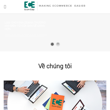
LÀM CHO KINH DOANH THƯƠNG
MẠI ĐIỆN TỬ CỦA BẠN DỄ DÀNG
HƠN
Đội ngũ dày dặn kinh nghiệm và hệ thống công nghệ tiên tiến của chúng tôi
sẽ giúp công việc kinh doanh thương mại điện tử của bạn dễ dàng hơn.
Về chúng tôi