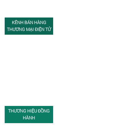
KÊNH BÁN HÀNG
THƯƠNG MẠI ĐIỆN TỬ
THƯƠNG HIỆU ĐỒNG
HÀNH