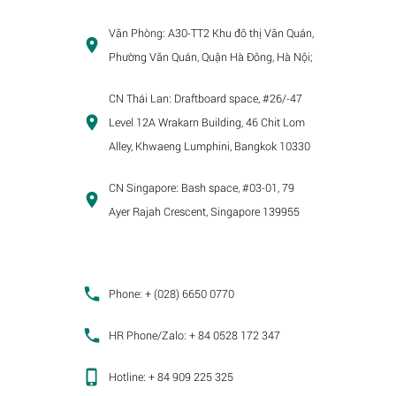
Văn Phòng:
A30-TT2 Khu đô thị Văn Quán,
Phường Văn Quán, Quận Hà Đông, Hà Nội;
CN Thái Lan:
Draftboard space, #26/-47
Level 12A Wrakarn Building, 46 Chit Lom
Alley, Khwaeng Lumphini, Bangkok 10330
CN Singapore:
Bash space, #03-01, 79
Ayer Rajah Crescent, Singapore 139955
Phone:
+ (028) 6650 0770
HR Phone/Zalo:
+ 84 0528 172 347
Hotline:
+ 84 909 225 325