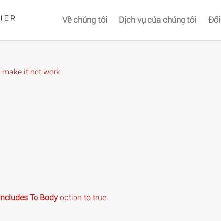
Về chúng tôi
Dịch vụ của chúng tôi
Đối
hat comes after the revolution files js include.
d make it not work.
Includes To Body
option to true.