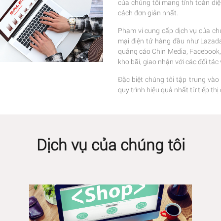
của chúng tôi mang tính toàn di
cách đơn giản nhất.
Phạm vi cung cấp dịch vụ của chú
mại điện tử hàng đầu như Lazada,
quảng cáo Chin Media, Facebook, G
kho bãi, giao nhận với các đối tá
Đặc biệt chúng tôi tập trung vào
quy trình hiệu quả nhất từ tiếp t
Dịch vụ của chúng tôi