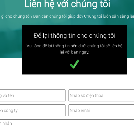
Liên hệ với chúng tôi
 gì cho chúng tôi? Bạn cần chúng tôi giúp đỡ? Chúng tôi luôn sẵn sàng l
Để lại thông tin cho chúng tôi
Vui lòng để lại thông tin bên dưới chúng tôi sẽ liên hệ
lại với bạn ngay.