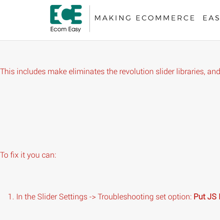
Revolution Slider Error: You have some jquery.js library include t
This includes make eliminates the revolution slider libraries, an
To fix it you can:
1. In the Slider Settings -> Troubleshooting set option:
Put JS 