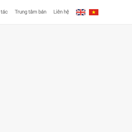
 tác
Trung tâm bán
Liên hệ