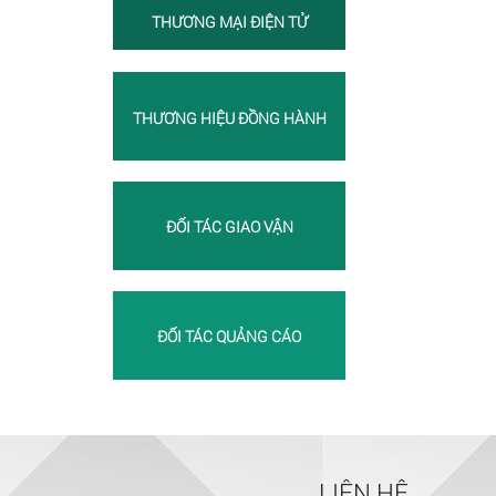
THƯƠNG MẠI ĐIỆN TỬ
THƯƠNG HIỆU ĐỒNG HÀNH
ĐỐI TÁC GIAO VẬN
ĐỐI TÁC QUẢNG CÁO
LIÊN HỆ