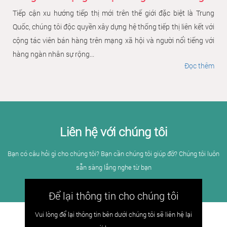
Tiếp cận xu hướng tiếp thị mới trên thế giới đặc biệt là Trung
Quốc, chúng tôi độc quyền xây dựng hệ thống tiếp thị liên kết với
cộng tác viên bán hàng trên mạng xã hội và người nổi tiếng với
hàng ngàn nhân sự rộng...
Đọc thêm
Liên hệ với chúng tôi
Bạn có câu hỏi gì cho chúng tôi? Bạn cần chúng tôi giúp đỡ? Chúng tôi luôn
sẵn sàng lắng nghe từ bạn
Để lại thông tin cho chúng tôi
Vui lòng để lại thông tin bên dưới chúng tôi sẽ liên hệ lại