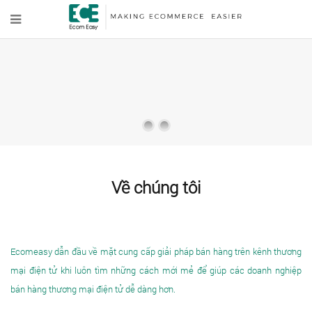
LÀM CHO KINH DOANH THƯƠNG
MẠI ĐIỆN TỬ CỦA BẠN DỄ DÀNG
HƠN
Đội ngũ dày dặn kinh nghiệm và hệ thống công nghệ tiên tiến của chúng tôi
sẽ giúp công việc kinh doanh thương mại điện tử của bạn dễ dàng hơn.
Về chúng tôi
Ecomeasy dẫn đầu về mặt cung cấp giải pháp bán hàng trên kênh thương
mại điện tử khi luôn tìm những cách mới mẻ để giúp các doanh nghiệp
bán hàng thương mại điện tử dễ dàng hơn.