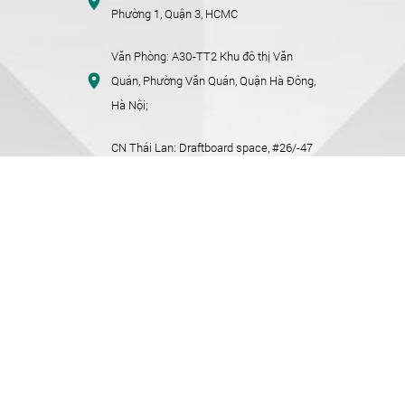
Phường 1, Quận 3, HCMC
Văn Phòng:
A30-TT2 Khu đô thị Văn
Quán, Phường Văn Quán, Quận Hà Đông,
Hà Nội;
CN Thái Lan:
Draftboard space, #26/-47
Level 12A Wrakarn Building, 46 Chit Lom
Alley, Khwaeng Lumphini, Bangkok
10330
CN Singapore:
Bash space, #03-01, 79
Ayer Rajah Crescent, Singapore 139955
Phone:
+ (028) 6650 0770