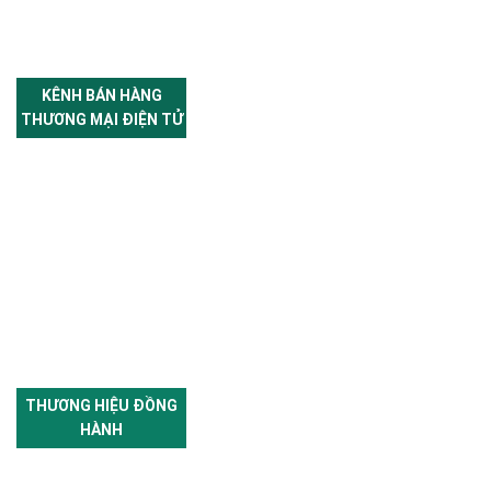
KÊNH BÁN HÀNG
THƯƠNG MẠI ĐIỆN TỬ
THƯƠNG HIỆU ĐỒNG
HÀNH