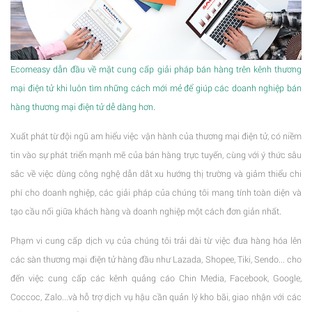
To fix it you can:
Ecomeasy dẫn đầu về mặt cung cấp giải pháp bán hàng trên kênh thương
1. In the Slider Settings -> Troubleshooting set option:
Put JS
mại điện tử khi luôn tìm những cách mới mẻ để giúp các doanh nghiệp bán
hàng thương mại điện tử dễ dàng hơn.
Xuất phát từ đội ngũ am hiểu việc vận hành của thương mại điện tử, có niềm
Includes To Body
option to true.
tin vào sự phát triển mạnh mẽ của bán hàng trực tuyến, cùng với ý thức sâu
sắc về việc dùng công nghệ dẫn dắt xu hướng thị trường và giảm thiểu chi
phí cho doanh nghiệp, các giải pháp của chúng tôi mang tính toàn diện và
2. Find the double jquery.js include and remove it.
tạo cầu nối giữa khách hàng và doanh nghiệp một cách đơn giản nhất.
Phạm vi cung cấp dịch vụ của chúng tôi trải dài từ việc đưa hàng hóa lên
các sàn thương mại điện tử hàng đầu như Lazada, Shopee, Tiki, Sendo... cho
đến việc cung cấp các kênh quảng cáo Chin Media, Facebook, Google,
Coccoc, Zalo...và hỗ trợ dịch vụ hậu cần quản lý kho bãi, giao nhận với các