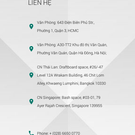
LIÊN HỆ
Văn Phòng:
643 Điện Biên Phủ Str.,
Phường 1, Quận 3, HCMC
Văn Phòng:
A30-TT2 Khu đô thị Văn Quán,
Phường Văn Quán, Quận Hà Đông, Hà Nội;
CN Thái Lan:
Draftboard space, #26/-47
Level 12A Wrakarn Building, 46 Chit Lom
Alley, Khwaeng Lumphini, Bangkok 10330
CN Singapore:
Bash space, #03-01, 79
Ayer Rajah Crescent, Singapore 139955
Phone:
+ (028) 6650 0770