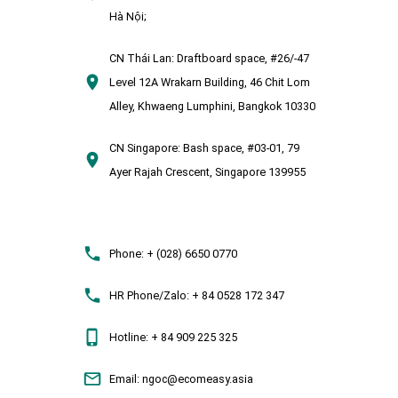
Hà Nội;
CN Thái Lan:
Draftboard space, #26/-47
Level 12A Wrakarn Building, 46 Chit Lom
Alley, Khwaeng Lumphini, Bangkok 10330
CN Singapore:
Bash space, #03-01, 79
Ayer Rajah Crescent, Singapore 139955
Phone:
+ (028) 6650 0770
HR Phone/Zalo:
+ 84 0528 172 347
Hotline:
+ 84 909 225 325
Email:
ngoc@ecomeasy.asia